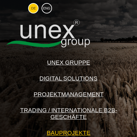
DE
ENG
UNEX GRUPPE
DIGITAL SOLUTIONS
PROJEKTMANAGEMENT
TRADING / INTERNATIONALE B2B-
GESCHÄFTE
BAUPROJEKTE